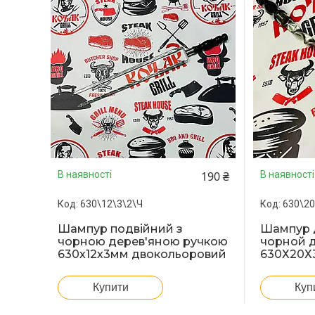
190 ₴
В наявності
В наявності
630\12\3\2\Ч
630\20
Шампур подвійний з
Шампур д
чорною дерев'яною ручкою
чорной 
630х12х3мм двокольоровий
630Х20Х
Купити
Куп