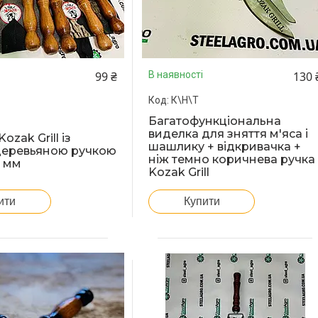
99 ₴
130 
В наявності
К\Н\Т
Багатофункціональна
виделка для зняття м'яса і
zak Grill із
шашлику + відкривачка +
деревьяною ручкою
ніж темно коричнева ручка
3 мм
Kozak Grill
ити
Купити