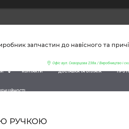
 Виробник запчастин до навісного та при
Офіс вул. Скворцова 238а / Виробництво і скл
НИ
КОНТАКТИ
ДОСТАВКА ТА ОПЛАТА
ПРО 
ДЕНЦІЙНОСТІ
ОЮ РУЧКОЮ