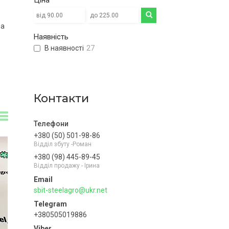
Ціна
на
Наявність
В наявності
27
Контакти
+380 (50) 501-98-86
Відділ збуту -Роман
+380 (98) 445-89-45
Відділ продажу - Ірина
sbit-steelagro@ukr.net
+380505019886