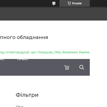
Кошик
чіпного обладнання
ад готової продукції - вул. Скворцова, 240а, Запоріжжя, Україна
НАС
ПРАЙС
Фільтри