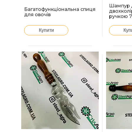
Шампур д
Багатофункціональна спиця
двохкол
для овочів
ручкою 
Купити
Куп