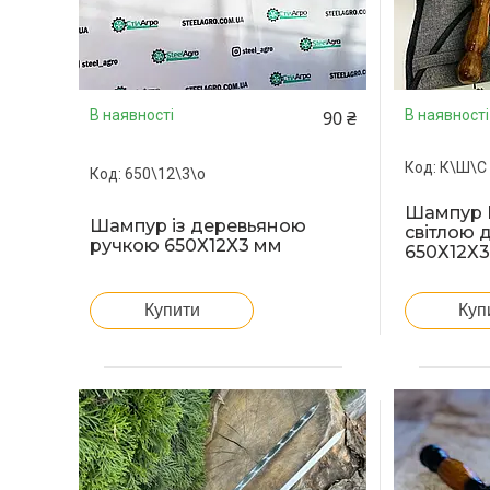
90 ₴
В наявності
В наявності
К\Ш\С
650\12\3\о
Шампур Ko
Шампур із деревьяною
світлою 
ручкою 650Х12Х3 мм
650Х12Х
Купити
Куп