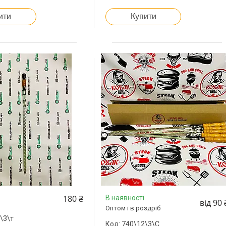
ити
Купити
180 ₴
В наявності
від 90 
Оптом і в роздріб
\3\т
740\12\3\С