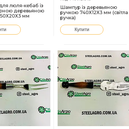
ля люля-кебаб із
Шампур із деревьяною
ірною деревьяною
ручкою 740Х12Х3 мм (світла
750Х20Х3 мм
ручка)
ити
Купити