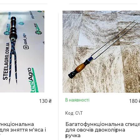
130 ₴
180 
В наявності
С\Т
ункціональна
Багатофункціональна спиц
ля зняття м'яса і
для овочів двоколірна
у
ручка