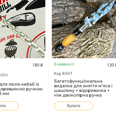
180 ₴
130 
В наявності
В\Н\Т
\3\Ч
Багатофункціональна
ля люля-кебаб із
виделка для зняття м'яса і
деревьяною ручкою
шашлику + відкривачка +
3 мм
ніж двоколірна ручка
ити
Купити