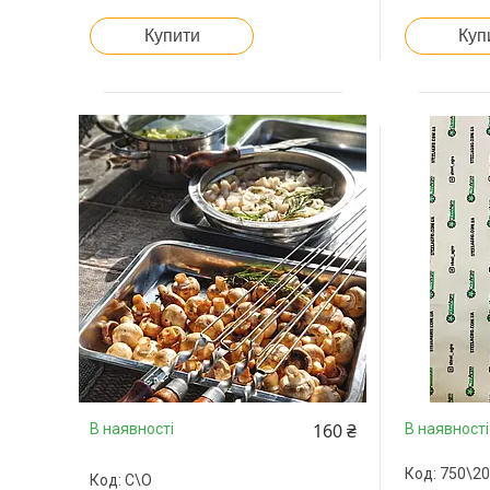
Купити
Куп
160 ₴
В наявності
В наявності
750\20
С\О