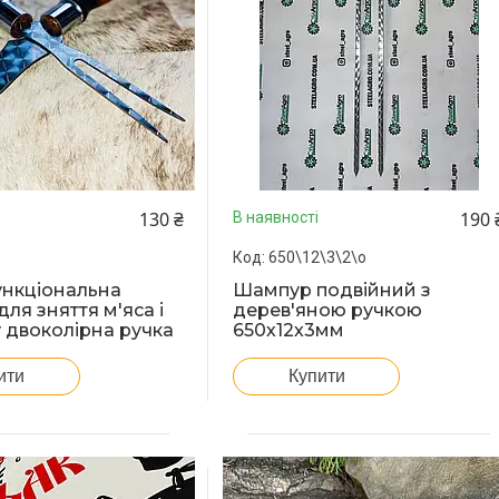
130 ₴
190 
В наявності
650\12\3\2\о
ункціональна
Шампур подвійний з
ля зняття м'яса і
дерев'яною ручкою
двоколірна ручка
650х12х3мм
ити
Купити