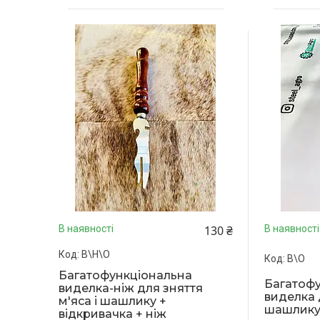
130 ₴
В наявності
В наявності
В\Н\О
В\О
Багатофункціональна
Багатоф
виделка-ніж для зняття
виделка д
м'яса і шашлику +
шашлик
відкривачка + ніж