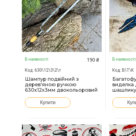
190 ₴
В наявності
В наявності
630\12\3\2\т
В\Т\К
Шампур подвійний з
Багатоф
дерев'яною ручкою
виделка д
630х12х3мм двокольоровий
шашлику 
Купити
Куп