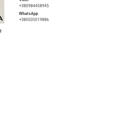
+380984458945
+380505019886
₴