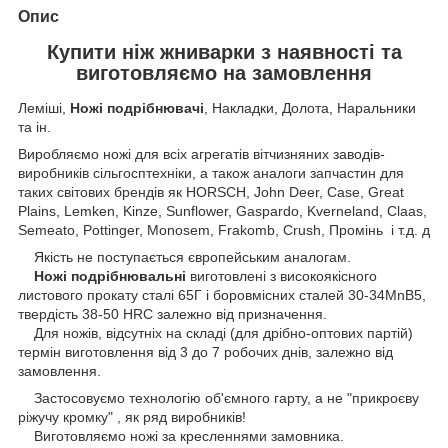
Опис
Купити ніж жниварки з наявності та
виготовляємо на замовлення
Леміші,
Ножі подрібнювачі
, Накладки, Долота, Наральники
та ін.
Виробляємо ножі для всіх агрегатів вітчизняних заводів-
виробників сільгосптехніки, а також аналоги запчастин для
таких світових брендів як HORSCH, John Deer, Case, Great
Plains, Lemken, Kinze, Sunflower, Gaspardo, Kverneland, Claas,
Semeato, Pottinger, Monosem, Frakomb, Crush, Промінь і т.д. д
Якість не поступається європейським аналогам.
Ножі подрібнювальні
виготовлені з високоякісного
листового прокату сталі 65Г і боровмісних сталей 30-34MnB5,
твердість 38-50 HRC залежно від призначення.
Для ножів, відсутніх на складі (для дрібно-оптових партій)
термін виготовлення від 3 до 7 робочих днів, залежно від
замовлення.
Застосовуємо технологію об'ємного гарту, а не "прикроєву
ріжучу кромку" , як ряд виробників!
Виготовляємо ножі за кресленнями замовника.