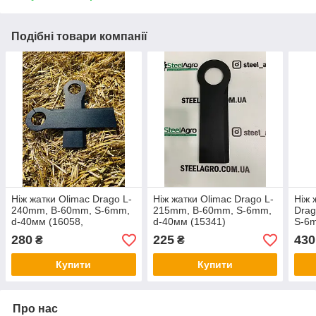
Подібні товари компанії
Ніж жатки Olimac Drago L-
Ніж жатки Olimac Drago L-
Ніж 
240mm, B-60mm, S-6mm,
215mm, B-60mm, S-6mm,
Dra
d-40мм (16058,
d-40мм (15341)
S-6m
1AC0050BM1)
(DR1
280
225
430
₴
₴
Купити
Купити
Про нас