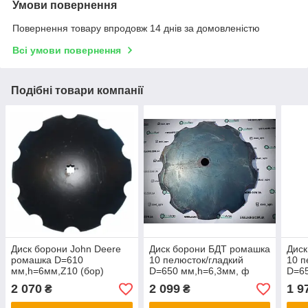
Умови повернення
Повернення товару впродовж 14 днів за домовленістю
Всі умови повернення
Подібні товари компанії
Диск борони John Deere
Диск борони БДТ ромашка
Диск
ромашка D=610
10 пелюсток/гладкий
10 п
мм,h=6мм,Z10 (бор)
D=650 мм,h=6,3мм, ф
D=6
(N242047 / B35607)
46мм з бронесталі
ст3
2 070
2 099
1 9
₴
₴