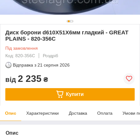
Диск борони d610X51X6мм гладкий - GREAT
PLAINS - 820-356C
Під замовлення
Код: 820-356C
Роздріб
Відправка з
21 серпня 2026
2 235
від
₴
Купити
Опис
Характеристики
Доставка
Оплата
Умови п
Опис