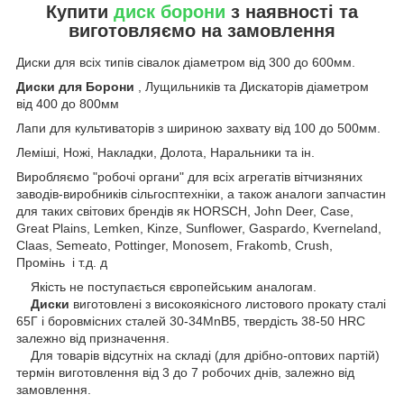
Купити
диск борони
з наявності та
виготовляємо на замовлення
Диски для всіх типів сівалок діаметром від 300 до 600мм.
Диски для Борони
, Лущильників та Дискаторів діаметром
від 400 до 800мм
Лапи для культиваторів з шириною захвату від 100 до 500мм.
Леміші, Ножі, Накладки, Долота, Наральники та ін.
Виробляємо "робочі органи" для всіх агрегатів вітчизняних
заводів-виробників сільгосптехніки, а також аналоги запчастин
для таких світових брендів як HORSCH, John Deer, Case,
Great Plains, Lemken, Kinze, Sunflower, Gaspardo, Kverneland,
Claas, Semeato, Pottinger, Monosem, Frakomb, Crush,
Промінь і т.д. д
Якість не поступається європейським аналогам.
Диски
виготовлені з високоякісного листового прокату сталі
65Г і боровмісних сталей 30-34MnB5, твердість 38-50 HRC
залежно від призначення.
Для товарів відсутніх на складі (для дрібно-оптових партій)
термін виготовлення від 3 до 7 робочих днів, залежно від
замовлення.