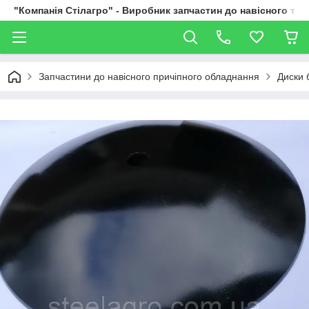
"Компанія Стілагро" - Виробник запчастин до навісного та
Запчастини до навісного причіпного обладнання
Диски 