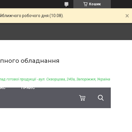
Кошик
айближчого робочого дня (10.08).
чіпного обладнання
ад готової продукції - вул. Скворцова, 240а, Запоріжжя, Україна
НАС
ПРАЙС