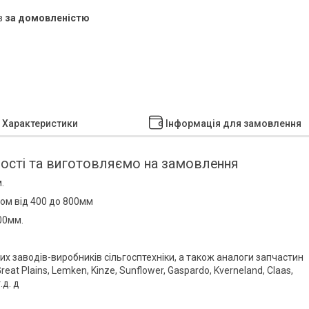
в
за домовленістю
Характеристики
Інформація для замовлення
ості та виготовляємо на замовлення
.
ом від 400 до 800мм
00мм.
них заводів-виробників сільгосптехніки, а також аналоги запчастин
eat Plains, Lemken, Kinze, Sunflower, Gaspardo, Kverneland, Claas,
.д. д