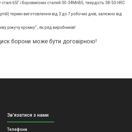
 сталі 65Г і боровмісних сталей 30-34MnB5, твердість 38-50 HRC
тій) термін виготовлення від 3 до 7 робочих днів, залежно від
ву ріжучу кромку" , як ряд виробників!
иск борони може бути договірною!