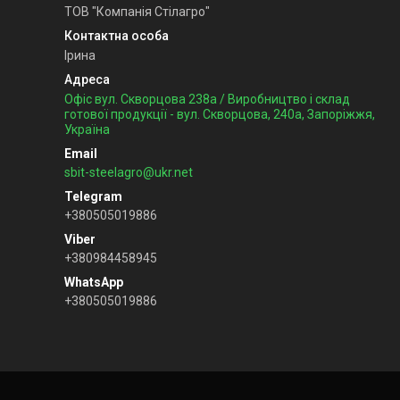
ТОВ "Компанія Стілагро"
Ірина
Офіс вул. Скворцова 238а / Виробництво і склад
готової продукції - вул. Скворцова, 240а, Запоріжжя,
Україна
sbit-steelagro@ukr.net
+380505019886
+380984458945
+380505019886