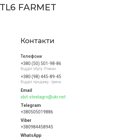
/TL6 FARMET
Контакти
+380 (50) 501-98-86
Відділ збуту -Роман
+380 (98) 445-89-45
Відділ продажу - Ірина
sbit-steelagro@ukr.net
+380505019886
+380984458945