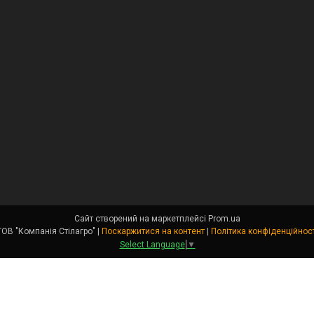
Сайт створений на маркетплейсі
Prom.ua
ТОВ "Компанія Стілагро" |
Поскаржитися на контент
|
Політика конфіденційност
Select Language
▼