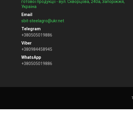
готової продукції - вул. Скворцова, 240а, Запоріжжя,
Україна
sbit-steelagro@ukr.net
+380505019886
+380984458945
+380505019886