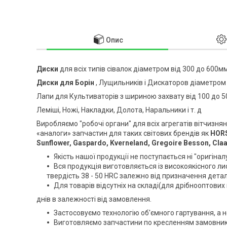
Опис
Диски
для всіх типів сівалок діаметром від 300 до 600м
Диски для Борін
, Лущильників і Дискаторов діаметром
Лапи для Культиваторів з шириною захвату від 100 до 
Леміші, Ножі, Накладки, Долота, Наральники і т. д
Виробляємо "робочі органи" для всіх агрегатів вітчизнян
«аналоги» запчастин для таких світових брендів як
HORS
Sunflower, Gaspardo, Kverneland, Gregoire Besson, Cla
Якість нашої продукції не поступається ні "оригінал
Вся продукція виготовляється із високоякісного лис
твердість 38 - 50 HRC залежно від призначення дета
Для товарів відсутніх на складі(для дрібнооптових 
днів в залежності від замовлення.
Застосовуємо технологію об'ємного гартування, а н
Виготовляємо запчастини по кресленням замовник