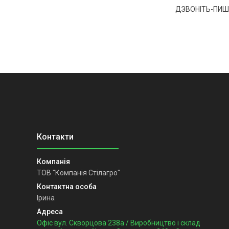
ДЗВОНІТЬ-ПИШ
ТОВ "Компанія Стілагро"
Ірина
Офіс вул. Скворцова 238а / Виробництво і склад