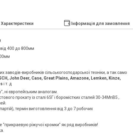
Характеристики
Інформація для замовлення
м
 від 400 до 800мм
500мм
их заводів-виробників сільськогосподарської техніки, а так само
CH, John Deer, Case, Great Plains, Amazone, Lemken, Kinze,
as
і т. д
у", ні європейським аналогам.
тового прокату із сталі 65Г і боромістких сталей 30-34MnB5 ,
лей.
партій), термін виготовлення від 3 до 7 робочих
е "прикраевую ріжучої кромки" як ряд виробників!
а.