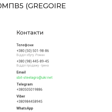
0МПВ5 (GREGOIRE
Контакти
+380 (50) 501-98-86
Відділ збуту -Роман
+380 (98) 445-89-45
Відділ продажу - Ірина
sbit-steelagro@ukr.net
+380505019886
+380984458945