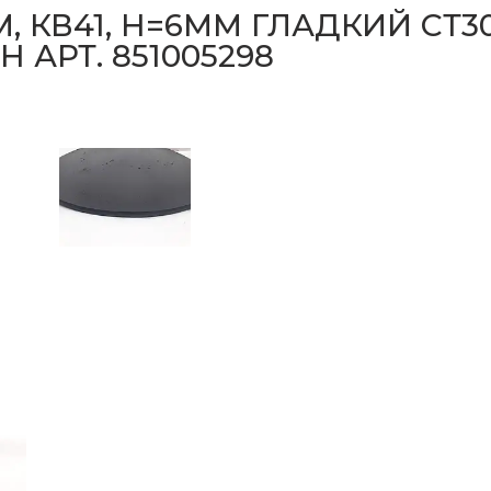
, КВ41, H=6ММ ГЛАДКИЙ СТ3
 АРТ. 851005298