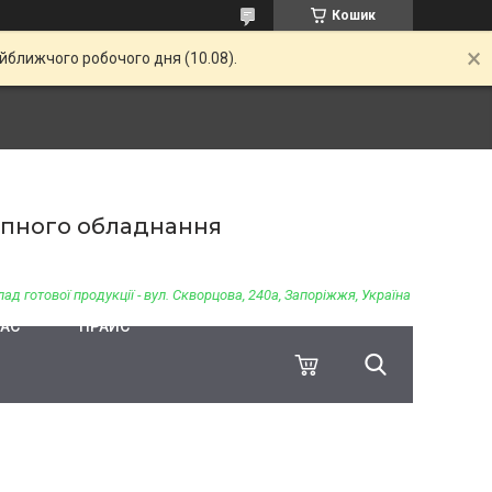
Кошик
айближчого робочого дня (10.08).
чіпного обладнання
ад готової продукції - вул. Скворцова, 240а, Запоріжжя, Україна
НАС
ПРАЙС