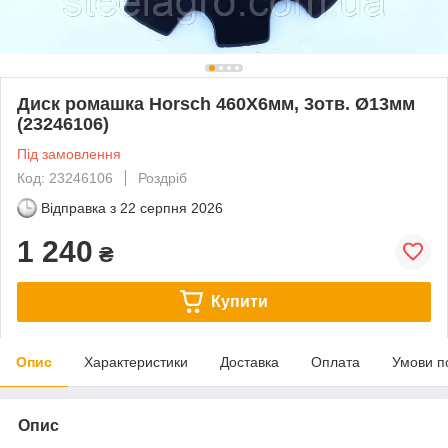
Диск ромашка Horsch 460Х6мм, 3отв. Ø13мм
(23246106)
Під замовлення
Код: 23246106
Роздріб
Відправка з
22 серпня 2026
1 240
₴
Купити
Опис
Характеристики
Доставка
Оплата
Умови п
Опис