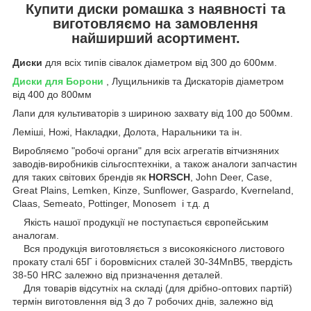
Купити диски ромашка з наявності та
виготовляємо на замовлення
найширший асортимент.
Диски
для всіх типів сівалок діаметром від 300 до 600мм.
Диски для Борони
, Лущильників та Дискаторів діаметром
від 400 до 800мм
Лапи для культиваторів з шириною захвату від 100 до 500мм.
Леміші, Ножі, Накладки, Долота, Наральники та ін.
Виробляємо "робочі органи" для всіх агрегатів вітчизняних
заводів-виробників сільгосптехніки, а також аналоги запчастин
для таких світових брендів як
HORSCH
, John Deer, Case,
Great Plains, Lemken, Kinze, Sunflower, Gaspardo, Kverneland,
Claas, Semeato, Pottinger, Monosem і т.д. д
Якість нашої продукції не поступається європейським
аналогам.
Вся продукція виготовляється з високоякісного листового
прокату сталі 65Г і боровмісних сталей 30-34MnB5, твердість
38-50 HRC залежно від призначення деталей.
Для товарів відсутніх на складі (для дрібно-оптових партій)
термін виготовлення від 3 до 7 робочих днів, залежно від