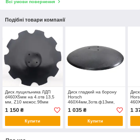
Всі умови повернення
Подібні товари компанії
Диск лущильника ЛДП
Диск гладкий на борону
Диск
d460Х5мм на 4.отв 13,5
Horsch
Hors
мм, Z10 межос.98мм
460Х4мм,3отв.ф13мм,
460
(Техніка "Слобода" ЛДТ-4
межцентр 98мм
Z10 
1 150
1 035
1 3
₴
₴
ЛДП-4, ЛДП-6,ЛДН)
(24251103)
Tera
Купити
Купити