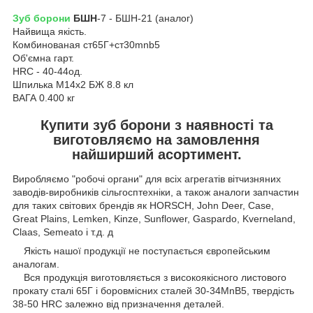
Зуб борони
БШН
-7 - БШН-21 (аналог)
Найвища якість.
Комбинованая ст65Г+ст30mnb5
Об'ємна гарт.
HRC - 40-44од.
Шпилька М14х2 БЖ 8.8 кл
ВАГА 0.400 кг
Купити зуб борони з наявності та
виготовляємо на замовлення
найширший асортимент.
Виробляємо "робочі органи" для всіх агрегатів вітчизняних
заводів-виробників сільгосптехніки, а також аналоги запчастин
для таких світових брендів як HORSCH, John Deer, Case,
Great Plains, Lemken, Kinze, Sunflower, Gaspardo, Kverneland,
Claas, Semeato і т.д. д
Якість нашої продукції не поступається європейським
аналогам.
Вся продукція виготовляється з високоякісного листового
прокату сталі 65Г і боровмісних сталей 30-34MnB5, твердість
38-50 HRC залежно від призначення деталей.