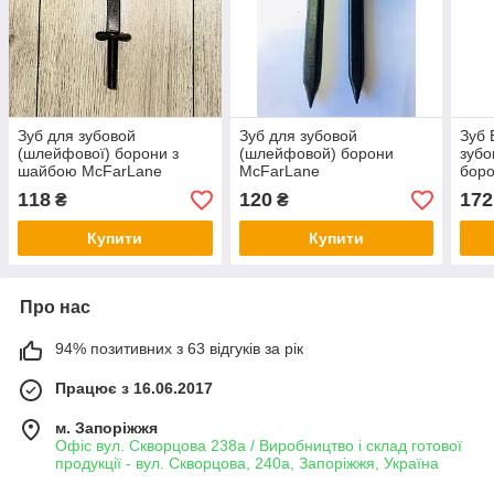
Зуб для зубовой
Зуб для зубовой
Зуб 
(шлейфової) борони з
(шлейфовой) борони
зуб
шайбою McFarLane
McFarLane
боро
(МАКФАРЛЕЙН)
(МАКФАРЛЕЙН)
Plai
118
120
172
₴
₴
Купити
Купити
Про нас
94% позитивних з 63 відгуків за рік
Працює з 16.06.2017
м. Запоріжжя
Офіс вул. Скворцова 238а / Виробництво і склад готової
продукції - вул. Скворцова, 240а, Запоріжжя, Україна