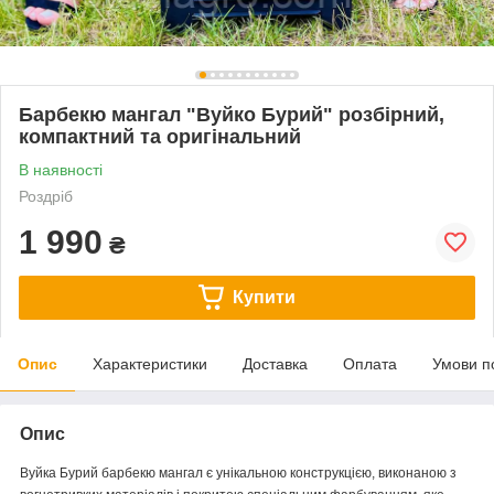
Барбекю мангал "Вуйко Бурий" розбірний,
компактний та оригінальний
В наявності
Роздріб
1 990
₴
Купити
Опис
Характеристики
Доставка
Оплата
Умови п
Опис
Вуйка Бурий барбекю мангал є унікальною конструкцією, виконаною з