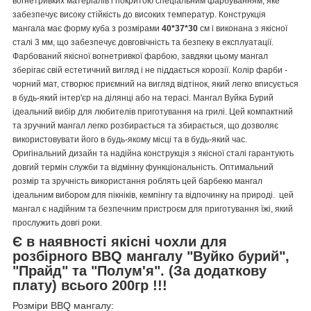
вогнетривких матеріалів і покритою спеціальним фарбуванням, яке
забезпечує високу стійкість до високих температур. Конструкція
мангала має форму куба з розмірами
40
*37*30
см і виконана з якісної
сталі 3 мм, що забезпечує довговічність та безпеку в експлуатації.
Фарбований якісної вогнетривкої фарбою, завдяки цьому мангал
зберігає свій естетичний вигляд і не піддається корозії. Колір фарби -
чорний мат, створює приємний на вигляд відтінок, який легко вписується
в будь-який інтер'єр на ділянці або на терасі. Мангал Вуйка Бурий
ідеальний вибір для любителів приготування на грилі. Цей компактний
та зручний мангал легко розбирається та збирається, що дозволяє
використовувати його в будь-якому місці та в будь-який час.
Оригінальний дизайн та надійна конструкція з якісної сталі гарантують
довгий термін служби та відмінну функціональність. Оптимальний
розмір та зручність використання роблять цей барбекю мангал
ідеальним вибором для пікніків, кемпінгу та відпочинку на природі. цей
мангал є надійним та безпечним пристроєм для приготування їжі, який
прослужить довгі роки.
Є в наявності якісні чохли для
розбірного BBQ мангалу "Вуйко бурий",
"Прайд" та "Полум'я". (За додаткову
плату) всього 200гр !!!
Розміри BBQ мангалу: