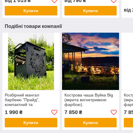
1 015
790
від
₴
від
₴
ф50
від
Купити
Купити
Подібні товари компанії
Розбірний мангал
Кострова чаша Вуйка Big
Кост
барбекю "Прайд",
(вкрита вогнетривкою
(вкр
компактний та
фарбою).
фар
оригінальний
1 990
7 850
7 8
₴
₴
Купити
Купити