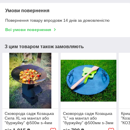
Умови повернення
Повернення товару впродовж 14 днів за домовленістю
Всі умови повернення
З цим товаром також замовляють
Сковорода садж Козацька
Сковорода садж Козацька
Криш
Сила XL на мангал або
"L" на мангал або
"Коз
"буржуйку" ф500м s-4мм
"буржуйку" ф500мм s-3мм
"КО
манг