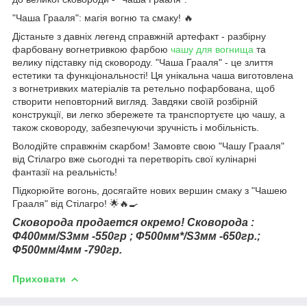
"Чаша Грааля": магія вогню та смаку! 🔥
Дістаньте з давніх легенд справжній артефакт - разбірну
фарбовану вогнетривкою фарбою
чашу для вогнища
та
велику підставку під сковороду. "Чаша Грааля" - це злиття
естетики та функціональності! Ця унікальна чаша виготовлена
з вогнетривких матеріалів та ретельно пофарбована, щоб
створити неповторний вигляд. Завдяки своїй розбірній
конструкції, ви легко збережете та транспортуєте цю чашу, а
також сковороду, забезпечуючи зручність і мобільність.
Володійте справжнім скарбом! Замовте свою "Чашу Грааля"
від Стілагро вже сьогодні та перетворіть свої кулінарні
фантазії на реальність!
Підкорюйте вогонь, досягайте нових вершин смаку з "Чашею
Грааля" від Стілагро! 🌟🔥🍳
Сковорода продается окремо! Сковорода :
Ф400мм/S3мм -550гр ; Ф500мм*/S3мм -650гр.;
Ф500мм/4мм -790гр.
Приховати