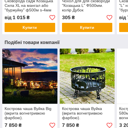
Сковорода садж Козацька
Чохол для для сковороди
Сков
Сила XL на мангал або
"Козацька L" Ф500мм.
"L" 
"буржуйку" ф500м s-4мм
колір Дубок
"бур
1 015
305
від
₴
₴
від
Купити
Купити
Подібні товари компанії
Кострова чаша Вуйка Big
Кострова чаша Вуйка
Кост
(вкрита вогнетривкою
(вкрита вогнетривкою
580м
фарбою).
фарбою).
вогн
7 850
7 850
3 2
₴
₴