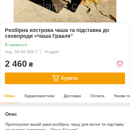
Розбірна кострова чаша та підставка до
сковороди «Чаша Грааля"
В наявності
Код: SA-05-004.7
Роздріб
2 460
₴
Купити
Опис
Характеристики
Доставка
Оплата
Умови п
Опис
Пропонуемо вашій увазі розбірну, чашу для вогня та підставку
до великої сковороди - "Чаша Грааля".