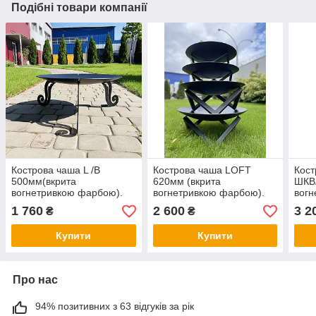
Подібні товари компанії
Кострова чаша L /В
Кострова чаша LOFT
Кост
500мм(вкрита
620мм (вкрита
ШКВ
вогнетривкою фарбою).
вогнетривкою фарбою).
вогн
1 760
2 600
3 2
₴
₴
Купити
Купити
Про нас
94% позитивних з 63 відгуків за рік