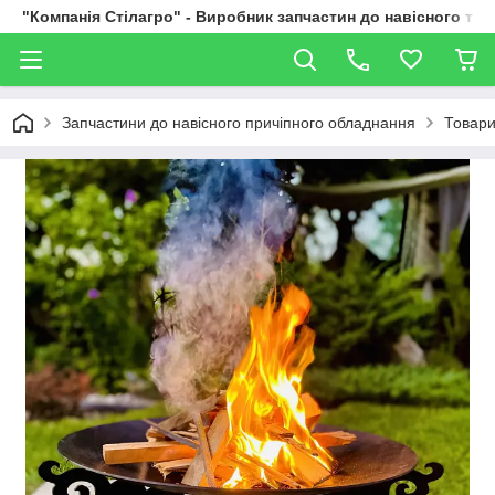
"Компанія Стілагро" - Виробник запчастин до навісного та
Запчастини до навісного причіпного обладнання
Товари