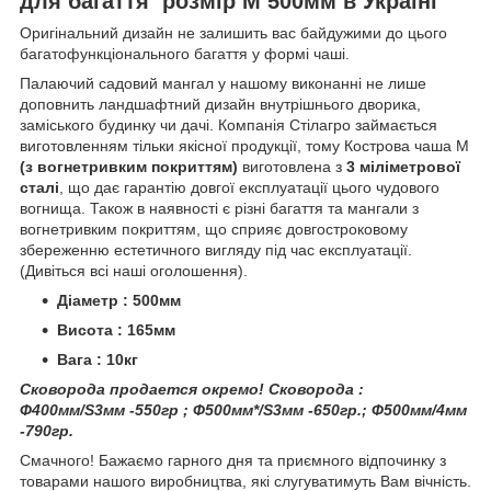
для багаття розмір М 500мм в Україні
Оригінальний дизайн не залишить вас байдужими до цього
багатофункціонального багаття у формі чаші.
Палаючий садовий мангал у нашому виконанні не лише
доповнить ландшафтний дизайн внутрішнього дворика,
заміського будинку чи дачі. Компанія Стілагро займається
виготовленням тільки якісної продукції, тому Кострова чаша М
(з вогнетривким покриттям)
виготовлена ​​з
3 міліметрової
сталі
, що дає гарантію довгої експлуатації цього чудового
вогнища. Також в наявності є різні багаття та мангали з
вогнетривким покриттям, що сприяє довгостроковому
збереженню естетичного вигляду під час експлуатації.
(Дивіться всі наші оголошення).
Діаметр : 500мм
Висота : 165мм
Вага : 10кг
Сковорода продается окремо! Сковорода :
Ф400мм/S3мм -550гр ; Ф500мм*/S3мм -650гр.; Ф500мм/4мм
-790гр.
Смачного! Бажаємо гарного дня та приємного відпочинку з
товарами нашого виробництва, які слугуватимуть Вам вічність.