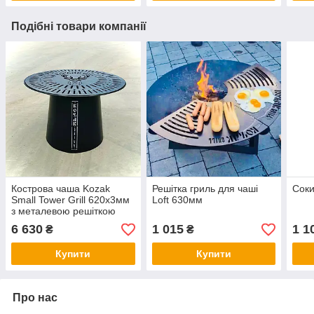
Подібні товари компанії
Кострова чаша Kozak
Решітка гриль для чаші
Соки
Small Tower Grill 620х3мм
Loft 630мм
з металевою решіткою
6 630
1 015
1 1
₴
₴
Купити
Купити
Про нас