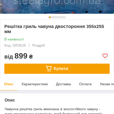
Решітка гриль чавуна двостороння 355х255
мм
В наявності
Код: GR3626
Роздріб
899
від
₴
Купити
Опис
Характеристики
Доставка
Оплата
Умови п
Опис
Чавунна решітка гриль виконана зі зносостійкого чавуну -
дуже практичного матеріалу, який безпечний для здоров'я,