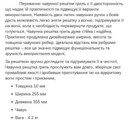
Перевагою чавунної решітки гриль є її двосторонність,
що надає їй практичності та підвищує її варіанти
використання, Наявність двох литих чавунних ручок з боків
дасть можливість легко зняти решітку з вогню, підтримувати її
на вогні, коли є необхідність перевернути продукти, що
готуються, Чавунна решітка гриль дуже стійка і надійна,
Практично продумана дизайнерами ширина, висота та
товщина чавунних ребер, ідеальна відстань між ребрами
решітки – все це значно підвищує функціональність та
зручність використання моделі,
За решіткою зручно доглядати та підтримувати її в чистоті,
Чавунна рещітка гриль прослужить вам довго, зберігши свої
привабливі якості і зробивши приготування їжі на відкритому
вогні простим і приємним,
Товщина 10 мм
Ширина 255 мм
Довжина 355 мм
Чавун
Вага - 4.2 кг