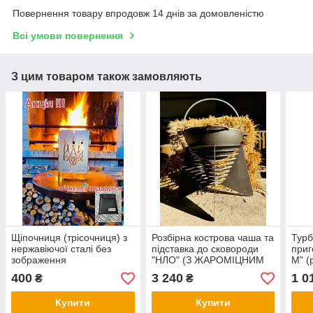
Повернення товару впродовж 14 днів за домовленістю
Всі умови повернення
З цим товаром також замовляють
Щіпочниця (трісочниця) з
Розбірна кострова чаша та
Турб
нержавіючої сталі без
підставка до сковороди
приг
зображення
"НЛО" (З ЖАРОМІЦНИМ
М" (
ПОКРИТТЯМ)
З Ж
400
3 240
1 0
₴
₴
ПОК
Купити
Купити