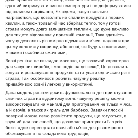
здатний витримувати високі температури і не деформуватися
під впливом нагрівання, Як відомо, чавун повільно
нагрівається, що дозволить не спалити продукти з перших
хвилин, а також тривалий час зберігає тепло, тому готові
страви можуть довго залишатися теплими, що дуже важливо
для тих,хто відпочиває у приємній компанії, Така здатність
чавуну дозволить рівномірно підсмажити м'ясо, надавши при
цьому золотисту скоринку, або овочі, які будуть соковитими,
м'якими і особливо смачними,
Зовні решітка не виглядає масивно, що зазвичай характерно
для чавунних виробів, і має поділ на дві секції, Це дозволить
зонувати розташування продуктів та готувати одночасно різні
страви, Такі особливості роблять чавунну решітку
привабливою зовні і легкою у використанні,
Дана модель решітки досить функціональна для приготування
смачних страв на відкритому вогні: чавунну решітку можна
використовувати на мангалі для приготування не тільки м'яса,
а й овочів, а також як гриль для барбекю, Завдяки плоскій
поверхні можна легко розмістити продукти, що готуються, в
зручний для вас спосіб, що дозволяє приготувати їх з усіх
боків, адже перевертати овочі або м'ясо для рівномірного
обсмажування не складатиме труднощів,