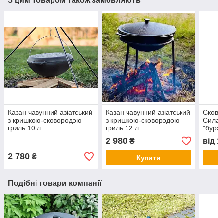
З цим товаром також замовляють
Казан чавунний азіатський
Казан чавунний азіатський
Сков
з кришкою-сковородою
з кришкою-сковородою
Сила
гриль 10 л
гриль 12 л
"бур
2 980
₴
від
2 780
₴
Купити
Подібні товари компанії