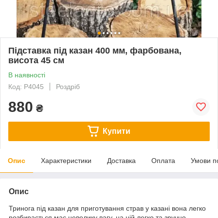
Підставка під казан 400 мм, фарбована,
висота 45 см
В наявності
Код: Р4045
Роздріб
880
₴
Купити
Опис
Характеристики
Доставка
Оплата
Умови п
Опис
Тринога під казан для приготування страв у казані вона легко
розбирається має невелику вагу, на ній легко та зручно