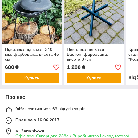
Підставка під казан 340
Підставка під казан
Криш
мм, фарбована, висота 45
Bastion, фарбована,
стал
см
висота 37см
"Коз
Сила
680
1 200
₴
₴
від
Купити
Купити
Про нас
94% позитивних з 63 відгуків за рік
Працює з 16.06.2017
м. Запоріжжя
Офіс вул. Скворцова 238а / Виробництво і склад готової