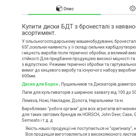
Опис
Купити диски БДТ з бронесталі з наявн
асортимент.
У сільськогосподарському машинобудуванні, бронестал
65Г,оскільки наявність у її складі сильних карбідоутвор
і міцність виробів після термічної обробки, а великий в
стійкості.Для придбання продукцією високої міцності т
з відпусткою. Режими термічної обробки та гартуваль
вимог до кінцевого виробу та існуючого набору виробн
600мм.
Диски для Борон
, Лущильників та Дискаторів діаметро
Лапи для культиваторів з шириною захвату від 100 до 5
Лемеха, Ножі, Накладки, Долота, Наральники та ін.
Виробляємо "робочі органи" для всіх агрегатів вітчизня
для таких світових брендів як HORSCH, John Deer, Case, Gr
Semeato і т.д. д
Якість нашої продукції не поступається ні "оригіналу",
Вся продукція виготовляється з високоякісного листово