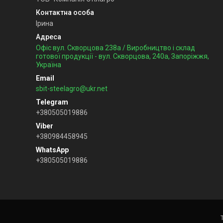
Ірина
Офіс вул. Скворцова 238а / Виробництво і склад
готової продукції - вул. Скворцова, 240а, Запоріжжя,
Україна
sbit-steelagro@ukr.net
+380505019886
+380984458945
+380505019886