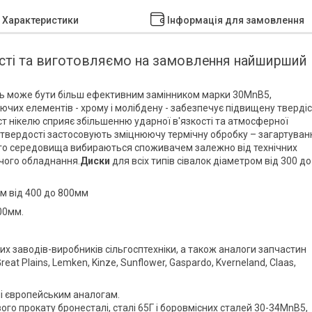
Характеристики
Інформація для замовлення
ості та виготовляємо на замовлення найширший
ь може бути більш ефективним замінником марки 30MnB5,
юючих елементів - хрому і молібдену - забезпечує підвищену тверді
міст нікелю сприяє збільшенню ударної в'язкості та атмосферної
а твердості застосовують зміцнюючу термічну обробку – загартуван
ного середовища вибираються споживачем залежно від технічних
ичого обладнання.
Диски
для всіх типів сівалок діаметром від 300 до
м від 400 до 800мм
00мм.
них заводів-виробників сільгосптехніки, а також аналоги запчастин
eat Plains, Lemken, Kinze, Sunflower, Gaspardo, Kverneland, Claas,
 ні європейським аналогам.
го прокату бронесталі, сталі 65Г і боровмісних сталей 30-34MnB5,