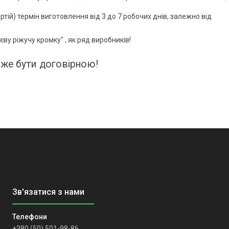
тій) термін виготовлення від 3 до 7 робочих днів, залежно від
ву ріжучу кромку" , як ряд виробників!
же бути договірною!
+380 (50) 501-98-86