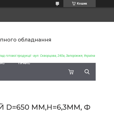
Кошик
чіпного обладнання
ад готової продукції - вул. Скворцова, 240а, Запоріжжя, Україна
НАС
ПРАЙС
 D=650 ММ,H=6,3ММ, Ф