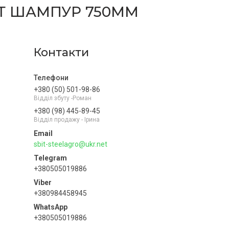
ФІТ ШАМПУР 750ММ
Контакти
+380 (50) 501-98-86
Відділ збуту -Роман
+380 (98) 445-89-45
Відділ продажу - Ірина
sbit-steelagro@ukr.net
+380505019886
+380984458945
+380505019886