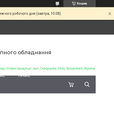
Кошик
жчого робочого дня (завтра, 10.08).
чіпного обладнання
ад готової продукції - вул. Скворцова, 240а, Запоріжжя, Україна
НАС
ПРАЙС