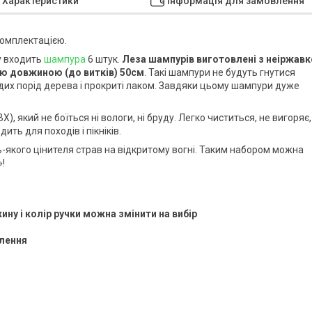
Характеристики
Інформація для замовлення
комплектацією.
у входить
шампура
6 штук.
Леза шампурів виготовлені з неіржавк
ю довжиною (до витків) 50см
. Такі шампури не будуть гнутися
рдих порід дерева і прокриті лаком. Завдяки цьому шампури дуже
 який не боїться ні вологи, ні бруду. Легко чиститься, не вигоряє,
ить для походів і пікніків.
-якого цінителя страв на відкритому вогні. Таким набором можна
»!
ну і колір ручки можна змінити на вибір
лення