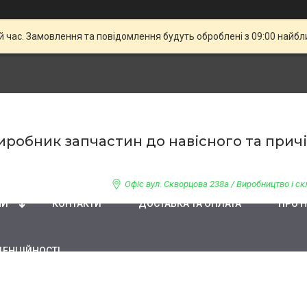
й час. Замовлення та повідомлення будуть оброблені з 09:00 найбли
 Виробник запчастин до навісного та при
Офіс вул. Скворцова 238а / Виробництво і скл
НИ
КОНТАКТИ
ДОСТАВКА ТА ОПЛАТА
ПРО 
ДЕНЦІЙНОСТІ