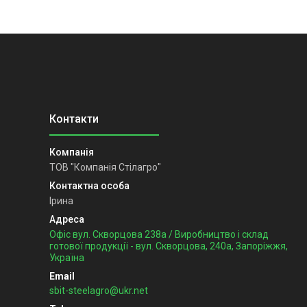
ТОВ "Компанія Стілагро"
Ірина
Офіс вул. Скворцова 238а / Виробництво і склад
готової продукції - вул. Скворцова, 240а, Запоріжжя,
Україна
sbit-steelagro@ukr.net