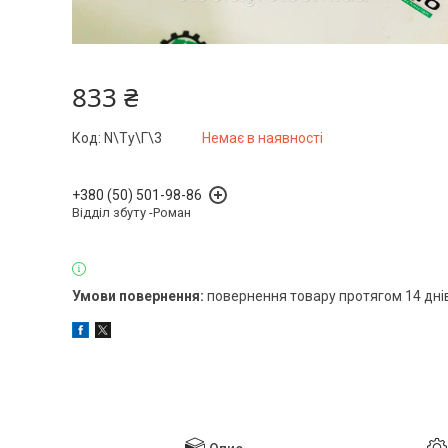
833 ₴
Код:
N\Tу\Г\3
Немає в наявності
+380 (50) 501-98-86
Відділ збуту -Роман
повернення товару протягом 14 дні