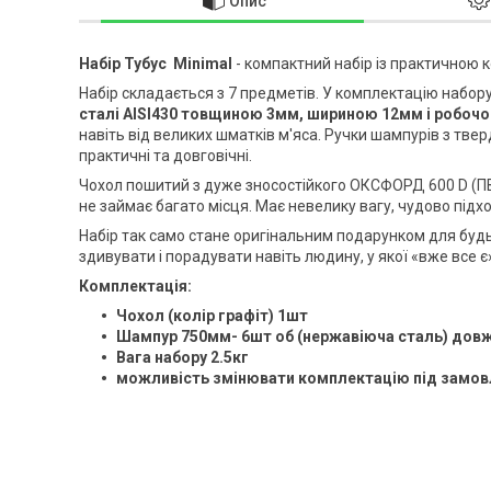
Опис
Набір Тубус Minimal
- компактний набір із практичною 
Набір складається з 7 предметів. У комплектацію набор
сталі AISI430 товщиною 3мм, шириною 12мм і робочо
навіть від великих шматків м'яса. Ручки шампурів з тве
практичні та довговічні.
Чохол пошитий з дуже зносостійкого ОКСФОРД 600 D (ПВХ),
не займає багато місця. Має невелику вагу, чудово підход
Набір так само стане оригінальним подарунком для будь
здивувати і порадувати навіть людину, у якої «вже все є
Комплектація:
Чохол (колір графіт) 1шт
Шампур 750мм- 6шт об (нержавіюча сталь) довжи
Вага набору 2.5кг
можливість змінювати комплектацію під замов