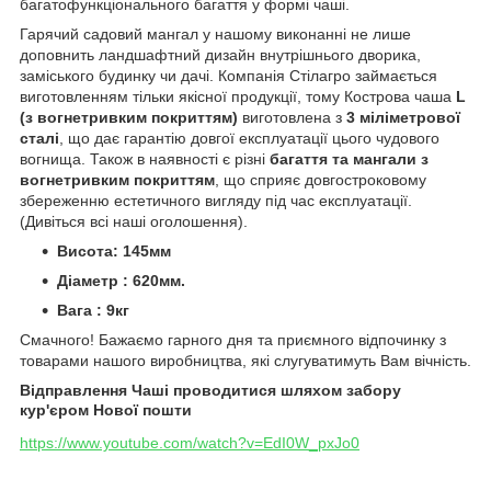
багатофункціонального багаття у формі чаші.
Гарячий садовий мангал у нашому виконанні не лише
доповнить ландшафтний дизайн внутрішнього дворика,
заміського будинку чи дачі. Компанія Стілагро займається
виготовленням тільки якісної продукції, тому Кострова чаша
L
(з вогнетривким покриттям)
виготовлена ​​з
3 міліметрової
сталі
, що дає гарантію довгої експлуатації цього чудового
вогнища. Також в наявності є різні
багаття та мангали з
вогнетривким покриттям
, що сприяє довгостроковому
збереженню естетичного вигляду під час експлуатації.
(Дивіться всі наші оголошення).
Висота: 145мм
Діаметр : 620мм.
Вага : 9кг
Смачного! Бажаємо гарного дня та приємного відпочинку з
товарами нашого виробництва, які слугуватимуть Вам вічність.
Відправлення Чаші проводитися шляхом забору
кур'єром Нової пошти
https://www.youtube.com/watch?v=EdI0W_pxJo0