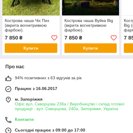
Кострова чаша Чіх Пих
Кострова чаша Вуйка Big
Кост
(вкрита вогнетривкою
(вкрита вогнетривкою
Big 
фарбою).
фарбою).
фар
7 850
7 850
7 8
₴
₴
Купити
Купити
Про нас
94% позитивних з 63 відгуків за рік
Працює з 16.06.2017
м. Запоріжжя
Офіс вул. Скворцова 238а / Виробництво і склад готової
продукції - вул. Скворцова, 240а, Запоріжжя, Україна
Контакти
Сьогодні працює з 09:00 до 17:00