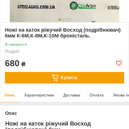
Ножі на каток ріжучий Восход (подрібнювач)
6мм К-6М,К-8М,К-10М броністаль.
В наявності
Роздріб
680
₴
Купити
Опис
Характеристики
Доставка
Оплата
Умови п
Опис
Ножі на каток ріжучий Восход