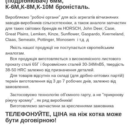
(подрібнювач) 6мм,
К-6М,К-8М,К-10М броністаль.
Виробляємо "робочі органи" для всіх агрегатів вітчизняних
заводів-виробників сільгосптехніки, а також аналоги запчастин
для таких світових брендів як HORSCH, John Deer, Case,
Great Plains, Lemken, Kinze, Sunflower, Gaspardo, Kverneland,
Claas, Semeato, Pottinger, Monosem і т.д. д
Якість нашої продукції не поступається європейським
аналогам.
Вся продукція виготовляється з високоякісного листового
прокату сталі 65Г і боровмісних сталей 30-34MnB5, твердість
38-50 HRC залежно від призначення деталей.
Для товарів відсутніх на складі (для дрібно-оптових партій)
термін виготовлення від 3 до 7 робочих днів, залежно від
замовлення.
Застосовуємо технологію об'ємного гарту, а не "прикроєву
ріжучу кромку" , як ряд виробників!
Виготовляємо запчастини за кресленнями замовника
ТЕЛЕФОНУЙТЕ, ЦІНА на ніж котка може
бути договірною!