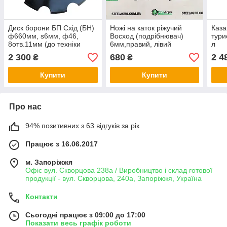
Диск борони БП Схід (БН)
Ножі на каток ріжучий
Каза
ф660мм, ѕ6мм, ф46,
Восход (подрібнювач)
тури
8отв.11мм (до техніки
6мм,правий, лівий
л
"Восход" "ТД Корсунь")
К-6М,К-8М,К-10М броністаль.
2 300
680
2 4
₴
₴
Купити
Купити
Про нас
94% позитивних з 63 відгуків за рік
Працює з 16.06.2017
м. Запоріжжя
Офіс вул. Скворцова 238а / Виробництво і склад готової
продукції - вул. Скворцова, 240а, Запоріжжя, Україна
Контакти
Сьогодні працює з 09:00 до 17:00
Показати весь графік роботи