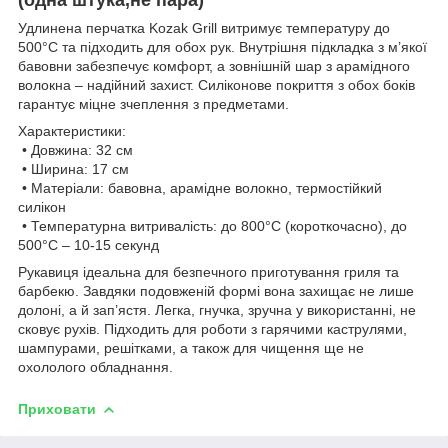
Удлинена перчатка Kozak Grill витримує температуру до
500°C та підходить для обох рук. Внутрішня підкладка з м’якої
бавовни забезпечує комфорт, а зовнішній шар з арамідного
волокна – надійний захист. Силіконове покриття з обох боків
гарантує міцне зчеплення з предметами.
Характеристики:
• Довжина: 32 см
• Ширина: 17 см
• Матеріали: бавовна, арамідне волокно, термостійкий
силікон
• Температурна витривалість: до 800°C (короткочасно), до
500°C – 10-15 секунд
Рукавиця ідеальна для безпечного приготування гриля та
барбекю. Завдяки подовженій формі вона захищає не лише
долоні, а й зап’ястя. Легка, гнучка, зручна у використанні, не
сковує рухів. Підходить для роботи з гарячими каструлями,
шампурами, решітками, а також для чищення ще не
охололого обладнання.
Приховати