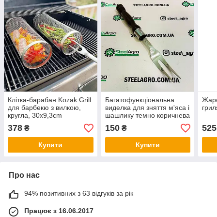
Клітка-барабан Kozak Grill
Багатофункціональна
Жаро
для барбекю з вилкою,
виделка для зняття м'яса і
грил
кругла, 30x9,3cm
шашлику темно коричнева
ручка Kozak Grill
378
150
525
₴
₴
Купити
Купити
Про нас
94% позитивних з 63 відгуків за рік
Працює з 16.06.2017