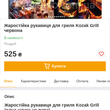
Жаростійка рукавиця для гриля Kozak Grill
червона
В наявності
Роздріб
525
₴
Купити
Опис
Характеристики
Доставка
Оплата
Умови п
Опис
Жаростійка рукавиця для гриля Kozak Grill
(одна штука,не пара)