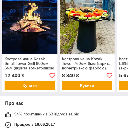
Кострова чаша Kozak
Кострова чаша Kozak
Кост
Small Tower Grill 800мм
Tower 760мм 6мм (вкрита
ШКВ
6мм (вкрита вогнетривкою
вогнетривкою фарбою).
(вкр
фарбою).
фар
12 400
8 340
5 6
₴
₴
Купити
Купити
Про нас
94% позитивних з 63 відгуків за рік
Працює з 16.06.2017