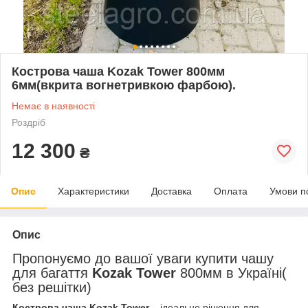
Кострова чаша Kozak Tower 800мм
6мм(вкрита вогнетривкою фарбою).
Немає в наявності
Роздріб
12 300
₴
Опис
Характеристики
Доставка
Оплата
Умови п
Опис
Пропонуємо до вашої уваги купити чашу
для багаття
Kozak Tower
800мм в Україні(
без решітки)
Кострова чаша Kozak Tower
– ідеальне рішення для