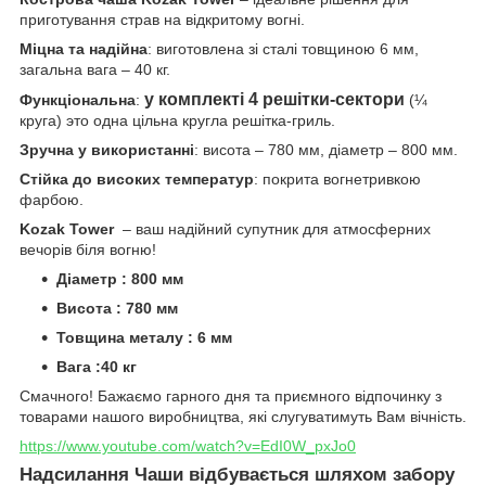
приготування страв на відкритому вогні.
Міцна та надійна
: виготовлена зі сталі товщиною 6 мм,
загальна вага – 40 кг.
у комплекті 4 решітки-сектори
Функціональна
:
(¼
круга) это одна цільна кругла решітка-гриль.
Зручна у використанні
: висота – 780 мм, діаметр – 800 мм.
Стійка до високих температур
: покрита вогнетривкою
фарбою.
Kozak Tower
– ваш надійний супутник для атмосферних
вечорів біля вогню!
Діаметр : 800 мм
Висота : 780 мм
Товщина металу : 6 мм
Вага :40 кг
Смачного! Бажаємо гарного дня та приємного відпочинку з
товарами нашого виробництва, які слугуватимуть Вам вічність.
https://www.youtube.com/watch?v=EdI0W_pxJo0
Надсилання Чаши відбувається шляхом забору