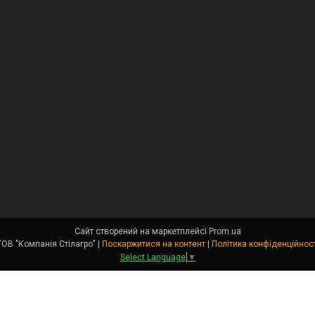
Сайт створений на маркетплейсі
Prom.ua
ТОВ "Компанія Стілагро" |
Поскаржитися на контент
|
Політика конфіденційност
Select Language
▼