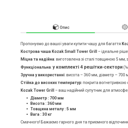
Опис
Пропонуємо до вашої уваги купити чашу для багаття
Koz
Кострова чаша Kozak Small Tower Grill
– ідеальне ріше
Міцна та надійна
: виготовлена зі сталі товщиною 5 мм, 
у комплекті 4 решітки-сектори
Функціональна
:
(¼
Зручна у використанні
: висота – 360 мм, діаметр – 700 
Стійка до високих температур
: покрита вогнетривкою
Kozak Tower Grill
– ваш надійний супутник для атмосфер
Діаметр : 700 мм
Висота : 360 мм
Товщина металу : 5 мм
Вага : 30 кг
Смачного! Бажаємо гарного дня та приємного відпочинку