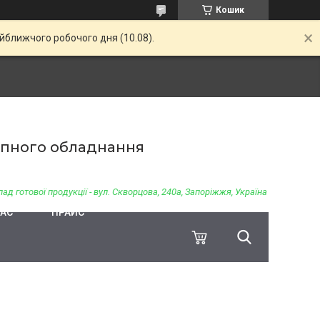
Кошик
айближчого робочого дня (10.08).
чіпного обладнання
ад готової продукції - вул. Скворцова, 240а, Запоріжжя, Україна
НАС
ПРАЙС