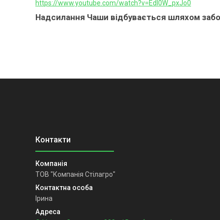
https://www.youtube.com/watch?v=EdI0W_pxJo0
Надсилання Чаши відбувається шляхом забо
ТОВ "Компанія Стілагро"
Ірина