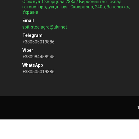
Офіс вул. Скворцова 238а / Виробництво і склад
готової продукції - вул. Скворцова, 240а, Запоріжжя,
Україна
sbit-steelagro@ukr.net
+380505019886
+380984458945
+380505019886