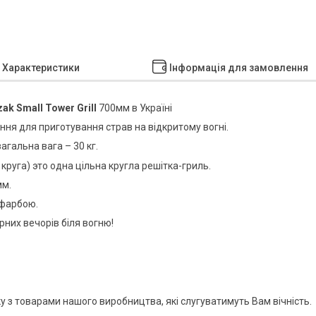
Характеристики
Інформація для замовлення
ak Small Tower Grill
700мм в Україні
ння для приготування страв на відкритому вогні.
загальна вага – 30 кг.
 круга) это одна цільна кругла решітка-гриль.
мм.
 фарбою.
них вечорів біля вогню!
 з товарами нашого виробництва, які слугуватимуть Вам вічність.