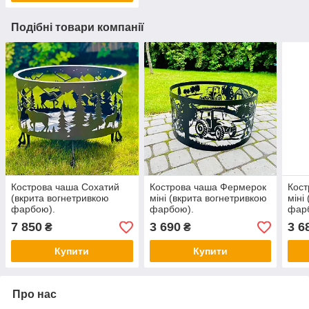
Подібні товари компанії
Кострова чаша Сохатий
Кострова чаша Фермерок
Кост
(вкрита вогнетривкою
міні (вкрита вогнетривкою
міні
фарбою).
фарбою).
фар
7 850
3 690
3 6
₴
₴
Купити
Купити
Про нас