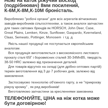
Ножі на каток ріжучий Восход
(подрібнювач) 8мм посилений,
К-6М,К-8М,К-10М броністаль.
Виробляємо "робочі органи" для всіх агрегатів вітчизняних
заводів-виробників сільгосптехніки, а також аналоги запчастин
для таких світових брендів як HORSCH, John Deer, Case,
Great Plains, Lemken, Kinze, Sunflower, Gaspardo, Kverneland,
Claas, Semeato, Pottinger, Monosem і т.д. д
Якість нашої продукції не поступається європейським
аналогам.
Вся продукція виготовляється з високоякісного листового
прокату сталі 65Г і боровмісних сталей 30-34MnB5, твердість
38-50 HRC залежно від призначення деталей.
Для товарів відсутніх на складі (для дрібно-оптових партій)
термін виготовлення від 3 до 7 робочих днів, залежно від
замовлення.
Застосовуємо технологію об'ємного гарту, а не "прикроєву
ріжучу кромку" , як ряд виробників!
Виготовляємо запчастини за кресленнями замовника
ТЕЛЕФОНУЙТЕ, ЦІНА на ніж котка може
бути договірною!