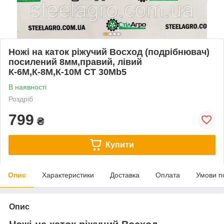
Ножі на каток ріжучий Восход (подрібнювач)
посилений 8мм,правий, лівий
К-6М,К-8М,К-10М СТ 30Mb5
В наявності
Роздріб
799
₴
Купити
Опис
Характеристики
Доставка
Оплата
Умови п
Опис