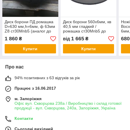
Диск борони ПД ромашка
Диск борони 560х6мм, кв
Ножі
D=630 мм,h=6мм, ф 63мм
40,5 мм гладкий /
Восх
Z8 ст30Mnb5 (аналог до
ромашка ст30Mnb5 до
6мм,
борони Велес Агро)
борони Уманьферммаш
К-6М
1 860
1 665
680
₴
від
₴
БДШ-8.2
Купити
Купити
Про нас
94% позитивних з 63 відгуків за рік
Працює з 16.06.2017
м. Запоріжжя
Офіс вул. Скворцова 238а / Виробництво і склад готової
продукції - вул. Скворцова, 240а, Запоріжжя, Україна
Контакти
Сьогодні вихідний