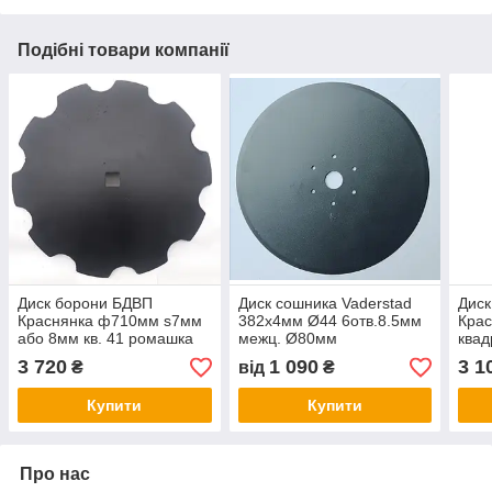
Подібні товари компанії
Диск борони БДВП
Диск сошника Vaderstad
Диск
Краснянка ф710мм ѕ7мм
382х4мм Ø44 6отв.8.5мм
Кра
або 8мм кв. 41 ромашка
межц. Ø80мм
квад
Z8, Z10 /гладка кромка
Ст65Г,ст30Mnb5 223584
край
3 720
1 090
3 1
₴
від
₴
ст30Mnb5
(199210)
Купити
Купити
Про нас