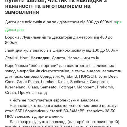
наявності та виготовляємо на
замовлення
Диски для всіх типів
сівалок
діаметром від 300 до 600мм.<
/p>
Диски для
Борони , Лущильників та Дискаторів діаметром від 400 до
800мм
Лапи для культиваторів з шириною захвату від 100 до 500мм.
Леміші, Ножі,
Накладки
, Долота, Наральники та ін.
Виробляємо "робочі органи" для всіх агрегатів вітчизняних
заводів-виробників сільгосптехніки, а також аналоги запчастин
для таких світових брендів як Agroland, HORSCH, John Deer,
Case, Great Plains, Lemken, Kinze, Sunflower, Gaspardo,
Kverneland, Claas, Semeato, Pottinger, Monosem, Frakomb,
Crush, Промінь і т.д. д
Якість не поступається європейським аналогам.
Накладки виготовлені з високоякісного листового прокату
сталі 65Г і боровмісних сталей 30-34MnB5, твердість 38-50
HRC залежно від призначення.
Для товарів відсутніх на складі (для дрібно-оптових партій)