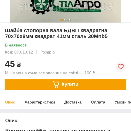
Шайба стопорна вала БДВП квадратна
70х70х8мм квадрат 41мм сталь 30Mnb5
В наявності
Код: 07.01.012
Роздріб
45
₴
Мінімальна сума замовлення на сайті — 100 ₴
Купити
Опис
Характеристики
Доставка
Оплата
Умови п
Опис
Купити шайби, чистик та накладки з