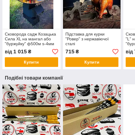
Сковорода садж Козацька
Підставка для курки
Сков
Сила XL на мангал або
"Ровер" з нержавіючої
"L" 
"буржуйку" ф500м s-4мм
сталі
"бур
1 015
715
від
₴
₴
від
Купити
Купити
Подібні товари компанії