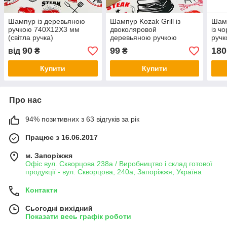
Шампур із деревьяною
Шампур Kozak Grill із
Шам
ручкою 740Х12Х3 мм
двоколяровой
із ч
(світла ручка)
деревьяною ручкою
руч
650Х12Х3 мм
90
99
180
від
₴
₴
Купити
Купити
Про нас
94% позитивних з 63 відгуків за рік
Працює з 16.06.2017
м. Запоріжжя
Офіс вул. Скворцова 238а / Виробництво і склад готової
продукції - вул. Скворцова, 240а, Запоріжжя, Україна
Контакти
Сьогодні вихідний
Показати весь графік роботи