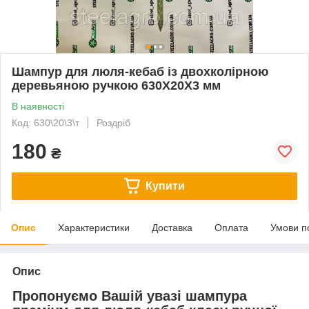
Шампур для люля-кебаб із двохколірною
деревьяною ручкою 630Х20Х3 мм
В наявності
Код: 630\20\3\т
Роздріб
180
₴
Купити
Опис
Характеристики
Доставка
Оплата
Умови п
Опис
Пропонуємо Вашій увазі
шампура