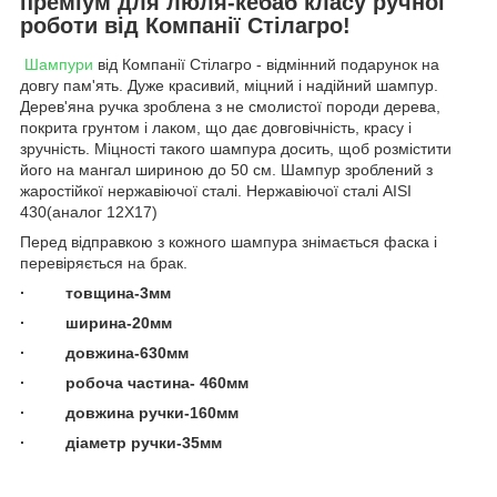
преміум для люля-кебаб класу ручної
роботи
від Компанії Стілагро!
Шампури
від Компанії Стілагро - відмінний подарунок на
довгу пам'ять. Дуже красивий, міцний і надійний шампур.
Дерев'яна ручка зроблена з не смолистої породи дерева,
покрита грунтом і лаком, що дає довговічність, красу і
зручність. Міцності такого шампура досить, щоб розмістити
його на мангал шириною до 50 см. Шампур зроблений з
жаростійкої нержавіючої сталі. Нержавіючої сталі AISI
430(аналог 12Х17)
Перед відправкою з кожного шампура знімається фаска і
перевіряється на брак.
· товщина-3мм
· ширина-20мм
· довжина-630мм
· робоча частина- 460мм
· довжина ручки-160мм
· діаметр ручки-35мм