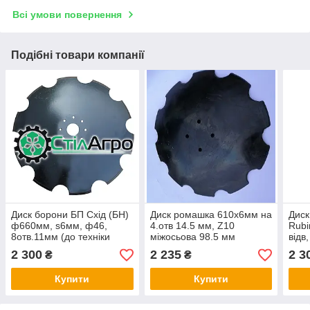
Всі умови повернення
Подібні товари компанії
Диск борони БП Схід (БН)
Диск ромашка 610х6мм на
Диск
ф660мм, ѕ6мм, ф46,
4.отв 14.5 мм, Z10
Rubi
8отв.11мм (до техніки
міжосьова 98.5 мм
відв
"Восход" "ТД Корсунь")
Quivogne Кивонь ()
Лемк
2 300
2 235
2 3
₴
₴
Купити
Купити