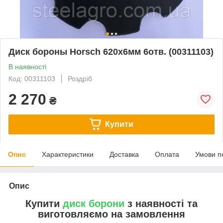
Диск бороны Horsch 620х6мм 6отв. (00311103)
В наявності
Код: 00311103
Роздріб
2 270
₴
Купити
Опис
Характеристики
Доставка
Оплата
Умови п
Опис
Купити
диск борони
з наявності та
виготовляємо на замовлення