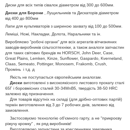
Диски для всіх типів сівалок діаметром від 300 до 600мм.
Диски для Борони
, Лущильників та Дискаторів діаметром
від 400 до 800мм
Лапи для культиваторів з шириною захвату від 100 до 500мм.
Леміші, Ножі, Накладки, Долота, Наральники та ін.
Виробляємо "робочі органи" для всіх агрегатів вітчизняних
заводів-виробників сільгосптехніки, а також аналоги запчастин
для таких світових брендів як HORSCH, John Deer, Case,
Great Plains, Lemken, Kinze, Sunflower, Gaspardo, Kverneland,
Claas, Semeato, Pottinger, Monosem, Frakomb, Crush,
Промінь і т.д. д
Якість не поступається європейським аналогам.
Диски
виготовлені з високоякісного листового прокату сталі
65Г і боровмісних сталей 30-34MnB5, твердість 38-50 HRC
залежно від призначення.
Для товарів відсутніх на складі (для дрібно-оптових партій)
термін виготовлення від 3 до 7 робочих днів, залежно від
замовлення.
Застосовуємо технологію об'ємного гарту, а не "прикроєву
ріжучу кромку" , як ряд виробників!
Виготовляємо запчастини за кресленнями замовника.