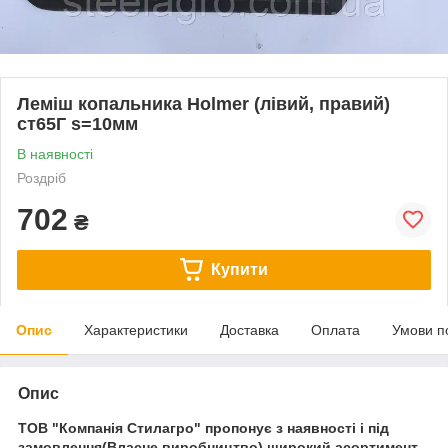
Леміш копальника Holmer (лівий, правий)
ст65Г s=10мм
В наявності
Роздріб
702
₴
Купити
Опис
Характеристики
Доставка
Оплата
Умови п
Опис
ТОВ "Компанія Стилагро" пропонує з наявності і під
замовлення(Власне виробництво) широкий асортимент