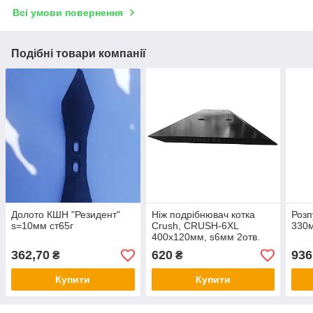
Всі умови повернення
Подібні товари компанії
Долото КШН "Резидент"
Ніж подрібнювач котка
Розп
s=10мм ст65г
Crush, CRUSH-6XL
330м
400х120мм, ѕ6мм 2отв.
12мм ст65г, техніка
362,70
620
936
₴
₴
Агромаш Калина
Купити
Купити