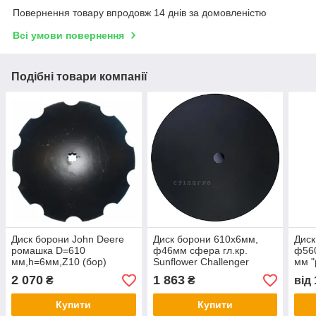
Повернення товару впродовж 14 днів за домовленістю
Всі умови повернення
Подібні товари компанії
Диск борони John Deere
Диск борони 610х6мм,
Дис
ромашка D=610
ф46мм сфера гл.кр.
ф560
мм,h=6мм,Z10 (бор)
Sunflower Challenger
мм "
(N242047 / B35607)
(SN1964) Krause (005Z)
фар
2 070
1 863
₴
₴
від
John Deer PS222561
Купити
Купити