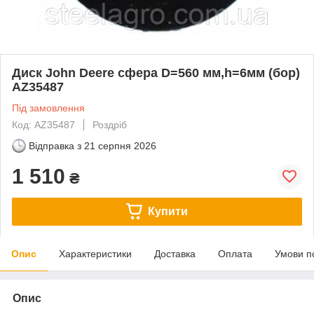
Диск John Deere сфера D=560 мм,h=6мм (бор)
AZ35487
Під замовлення
Код: AZ35487
Роздріб
Відправка з
21 серпня 2026
1 510
₴
Купити
Опис
Характеристики
Доставка
Оплата
Умови п
Опис