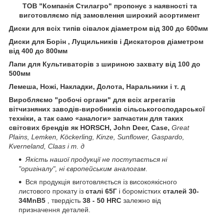
ТОВ "Компанія Стилагро" пропонує з наявності та
виготовляємо під замовлення широкий асортимент
Диски для всіх типів сівалок діаметром від 300 до 600мм
Диски для Борін , Лущильників і Дискаторов
діаметром
від 400 до 800мм
Лапи для Культиваторів з шириною захвату від 100 до
500мм
Лемеша, Ножі, Накладки, Долота, Наральники і т. д
Виробляємо "робочі органи" для всіх агрегатів
вітчизняних заводів-виробників сільськогосподарської
техніки, а так само «аналоги» запчастин для таких
світових
брендів як HORSCH, John Deer, Case,
Great
Plains, Lemken, Köckerling, Kinze, Sunflower, Gaspardo,
Kverneland, Claas і т. д
Якість нашої продукції не поступається ні
"оригіналу", ні європейським аналогам.
Вся продукція виготовляється із високоякісного
листового прокату із
сталі 65Г
і боромістких
сталей 30-
34MnB5
, твердість
38 - 50 HRC
залежно від
призначення деталей.