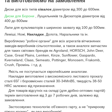
та виготовляємо на замовлення
Диски для всіх типів
сівалок
діаметром від 300 до 600мм.
Диски для Борони
, Лущильників та Дискаторів діаметром від
400 до 800мм
Лапи для культиваторів з шириною захвату від 100 до 500мм.
Леміші, Ножі,
Накладки
, Долота, Наральники та ін.
Виробляємо "робочі органи" для всіх агрегатів вітчизняних
заводів-виробників сільгосптехніки, а також аналоги запчастин
для таких світових брендів як Agroland, HORSCH, John Deer,
Case, Great Plains, Lemken, Kinze, Sunflower, Gaspardo,
Kverneland, Claas, Semeato, Pottinger, Monosem, Frakomb,
Crush, Промінь і т.д. д
Якість не поступається європейським аналогам.
Накладки виготовлені з високоякісного листового прокату
сталі 65Г і боровмісних сталей 30-34MnB5, твердість 38-50
HRC залежно від призначення.
Для товарів відсутніх на складі (для дрібно-оптових партій)
термін виготовлення від 3 до 7 робочих днів, залежно від
замовлення.
Застосовуємо технологію об'ємного гарту, а не "прикроєву
ріжучу кромку" , як ряд виробників!