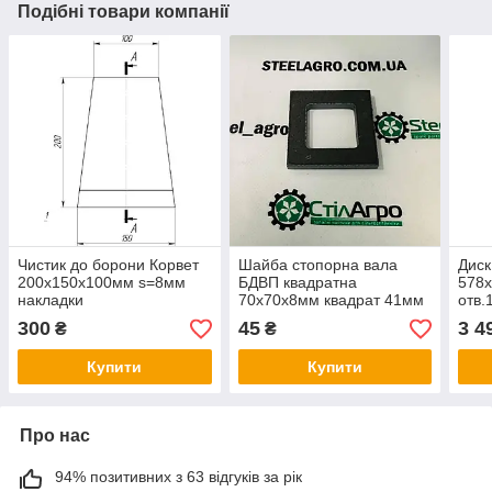
Подібні товари компанії
Чистик до борони Корвет
Шайба стопорна вала
Диск
200х150х100мм s=8мм
БДВП квадратна
578
накладки
70х70х8мм квадрат 41мм
отв.
сталь 30Mnb5
сіва
300
45
3 4
₴
₴
SDX
Купити
Купити
Про нас
94% позитивних з 63 відгуків за рік